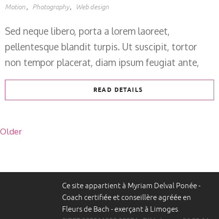
Motion
Photography
Web design
Sed neque libero, porta a lorem laoreet,
pellentesque blandit turpis. Ut suscipit, tortor
non tempor placerat, diam ipsum feugiat ante,
READ DETAILS
Older
Ce site appartient à Myriam Delval Ponée -
Coach certifiée et conseillère agréée en
Fleurs de Bach - exerçant à Limoges
.